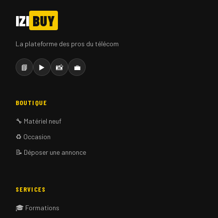
IZI
BUY
La plateforme des pros du télécom
📘
▶️
📸
💼
BOUTIQUE
🔧 Matériel neuf
♻️ Occasion
📝 Déposer une annonce
SERVICES
🎓 Formations