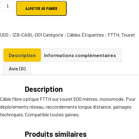
quantité
AJOUTER AU PANIER
de
Touret
câble
UGS :
IZB-CABL-001
Catégorie :
Câbles
Étiquettes :
FTTH
,
Touret
fibre
500m
Description
Informations complémentaires
Avis (0)
Description
Câble fibre optique FTTH sur touret 500 mètres, monomode. Pour
déploiements réseau, raccordements longue distance, gainages
techniques. Compatible toutes gaines.
Produits similaires