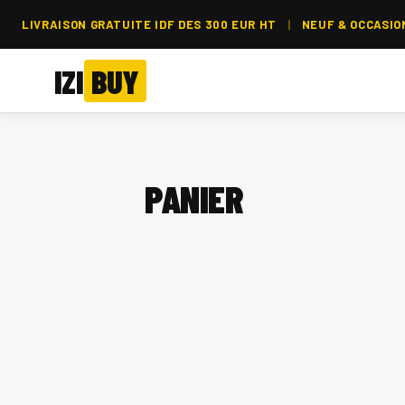
LIVRAISON GRATUITE IDF DES 300 EUR HT
|
NEUF & OCCASIO
IZI
BUY
PANIER