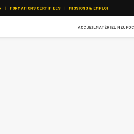
N
|
FORMATIONS CERTIFIEES
|
MISSIONS & EMPLOI
ACCUEIL
MATÉRIEL NEUF
OC