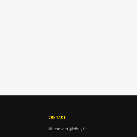
CONTACT
📧 contact@izibuy.fr