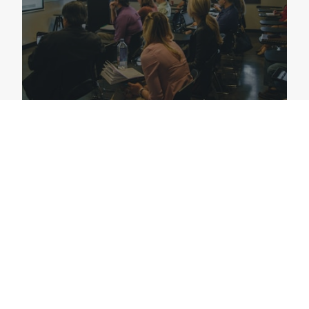
VOIR LES ANNONCES →
100% EN LIGNE
FORMATIONS
H0-B0, AIPR et autres certifications — passez-les de chez
vous.
VOIR LES FORMATIONS →