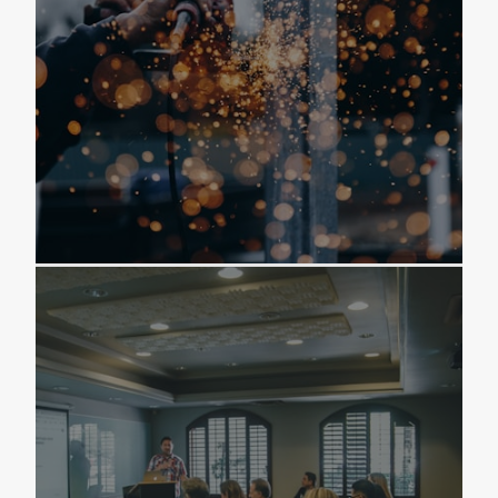
Les 20 essentiels fibre optique sélectionnés pour les pros.
VOIR LE CATALOGUE →
MARKETPLACE
OCCASION
Achetez et vendez du matériel télécom d'occasion entre
pros.