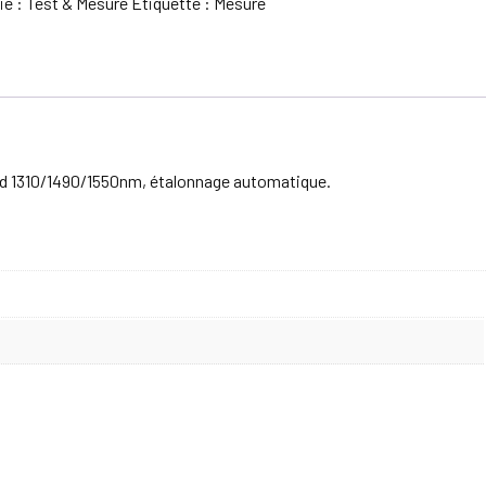
ie :
Test & Mesure
Étiquette :
Mesure
rd 1310/1490/1550nm, étalonnage automatique.