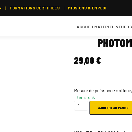
N
|
FORMATIONS CERTIFIEES
|
MISSIONS & EMPLOI
ACCUEIL
MATÉRIEL NEUF
OC
PHOTOM
29,00
€
Mesure de puissance optique,
10 en stock
quantité
AJOUTER AU PANIER
de
Photomètre
optique