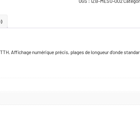
UGS :
IZB-MESU-002
Catégor
0)
TTH. Affichage numérique précis, plages de longueur d’onde standa