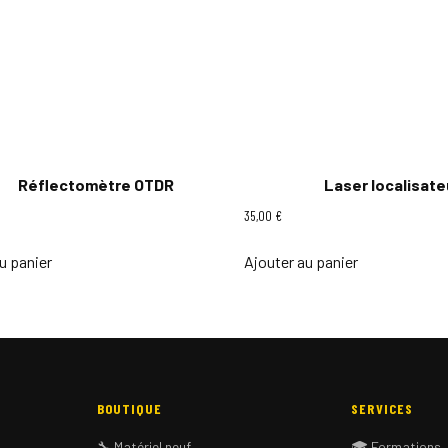
Réflectomètre OTDR
Laser localisat
35,00
€
u panier
Ajouter au panier
BOUTIQUE
SERVICES
🔧 Matériel neuf
🎓 Formations