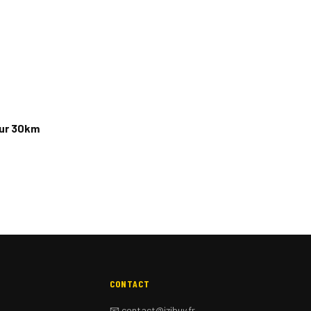
eur 30km
CONTACT
📧 contact@izibuy.fr