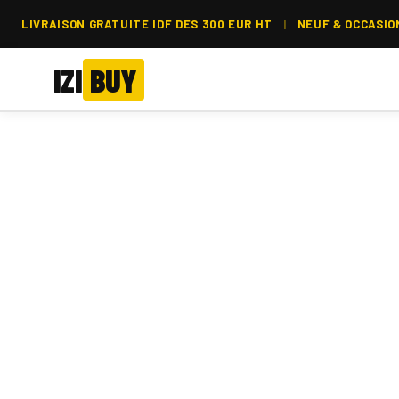
LIVRAISON GRATUITE IDF DES 300 EUR HT
|
NEUF & OCCASIO
IZI
BUY