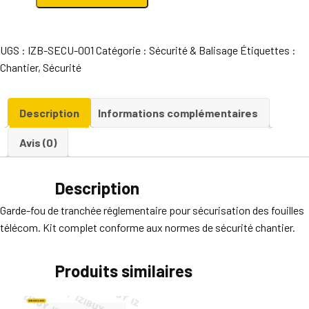
de
Garde-
fou
UGS :
IZB-SECU-001
Catégorie :
Sécurité & Balisage
Étiquettes :
de
Chantier
,
Sécurité
chantier
Description
Informations complémentaires
Avis (0)
Description
Garde-fou de tranchée réglementaire pour sécurisation des fouilles
télécom. Kit complet conforme aux normes de sécurité chantier.
Produits similaires