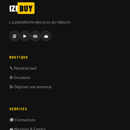
IZI
BUY
La plateforme des pros du télécom
📘
▶️
📸
💼
BOUTIQUE
🔧 Matériel neuf
♻️ Occasion
📝 Déposer une annonce
SERVICES
🎓 Formations
💼 Missions & Emploi